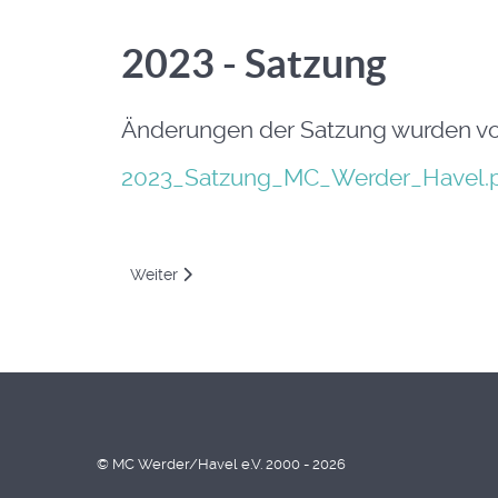
2023 - Satzung
Änderungen der Satzung wurden vo
2023_Satzung_MC_Werder_Havel.
Nächster Beitrag: 2025-03-22 Generalversammlun
Weiter
© MC Werder/Havel e.V. 2000 - 2026